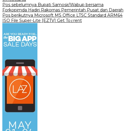
Navigasi
Pos sebelumnya
Bupati Samosir/Wabup bersama
Forkopimda Hadiri Rakornas Pemerintah Pusat dan Daerah
pos
Pos berikutnya
Microsoft MS Office LTSC Standard ARM64
ISO File Super-Lite [EZTV] Get To𝚛rent