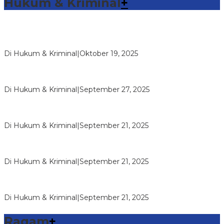
Hukum & Kriminal
+
Sambang Pos Satkamling, Satbinmas Polres Way Kanan
Berikan Pemahaman Tugas Ronda…
Di Hukum & Kriminal
|
Oktober 19, 2025
Reskrim Polsek Kandis Ringkus Pengedar Narkotika Jenis
Shabu, Pelaku dan Baran…
Di Hukum & Kriminal
|
September 27, 2025
Vandiemen Naibaho Pimpinan Wilayah Riau Koperasi
Makmur Mandiri Dipolisikan, Di…
Di Hukum & Kriminal
|
September 21, 2025
Reskrim Polsek Kandis Ringkus Kasus Pencurian dengan
Kerugian Rp100 Juta Lebih,…
Di Hukum & Kriminal
|
September 21, 2025
Reskrim Polsek Kandis Ringkus Dua Pemuda Pembawa
Shabu
Di Hukum & Kriminal
|
September 21, 2025
Ragam
+