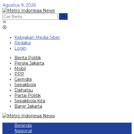
Lewati
Agustus 9, 2026
ke
konten
Kebijakan Media Siber
Redaksi
Login
Berita Politik
Persija Jakarta
Mobil
PPP
Gerindra
Sepakbola
Daihatsu
Partai Politik
Sepakbola Kita
Banjir Jakarta
Beranda
Nasional