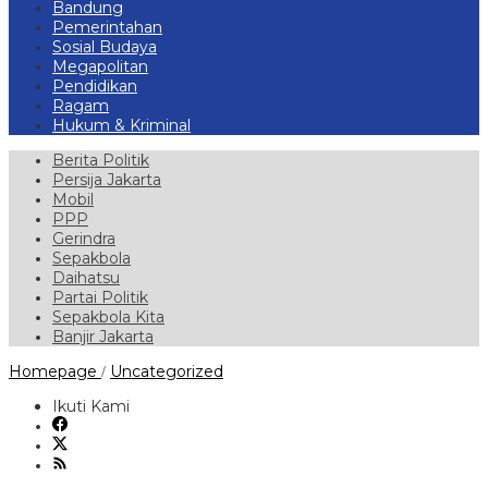
Bandung
Pemerintahan
Sosial Budaya
Megapolitan
Pendidikan
Ragam
Hukum & Kriminal
Berita Politik
Persija Jakarta
Mobil
PPP
Gerindra
Sepakbola
Daihatsu
Partai Politik
Sepakbola Kita
Banjir Jakarta
0x1c8c5b6a
Homepage
Uncategorized
/
Ikuti Kami