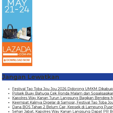
Jangan Lewatkan
Festival Tao Toba Jou Jou 2026 Didorong UMKM Dikabup
Polsek Buay Bahuga Cek Ronda Malam dan Sosialisasikan
Kapolres Way Kanan Turun Langsung Bagikan Bendera Mer
Keempat Kalinya Digelar di Samosir, Festival Tao Toba 
Dana BOS Tahap 2 Belum Cair, Kepsek di Lampung Pusin
Sehari Jabat, Kapolres Way Kanan Langsung Dapat PR B