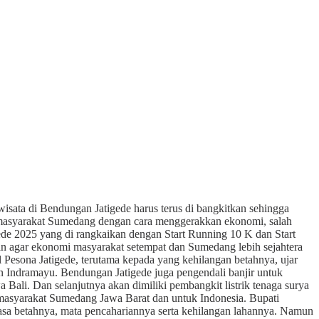
ata di Bendungan Jatigede harus terus di bangkitkan sehingga
n masyarakat Sumedang dengan cara menggerakkan ekonomi, salah
de 2025 yang di rangkaikan dengan Start Running 10 K dan Start
uan agar ekonomi masyarakat setempat dan Sumedang lebih sejahtera
sona Jatigede, terutama kepada yang kehilangan betahnya, ujar
n Indramayu. Bendungan Jatigede juga pengendali banjir untuk
ali. Dan selanjutnya akan dimiliki pembangkit listrik tenaga surya
i masyarakat Sumedang Jawa Barat dan untuk Indonesia. Bupati
sa betahnya, mata pencahariannya serta kehilangan lahannya. Namun