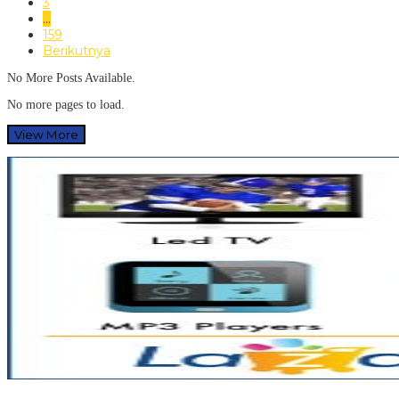
3
…
159
Berikutnya
No More Posts Available.
No more pages to load.
View More