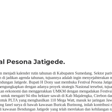
al Pesona Jatigede.
njadi kalender rutin tahunan di Kabupaten Sumedang. Sektor pariwis
n di jadikan agenda tahunan, tujuannya adalah ingin menyejahteraka
dungan Jatigede. Bupati H Dony saat membuka Festival Pesona Jatige
 mengungkapkan dengan adanya proyek strategis Nasional tersebut, tuj
kan eekonomi dan menggerakkan UMKM dengan mengadakan Festival Pe
 untuk mengairi 94 ribu hektare sawah di Kab Majalengka, Cirebon da
untuk PLTA yang menghasilkan 110 Mega Watt, masuk ke jaringan Jawa B
ting fanel surya di bawah kawasan Buricak Burinong, inilah kontribus
kawasan Bendungan Jatigede yang telah merelakan dan kehilangan ra