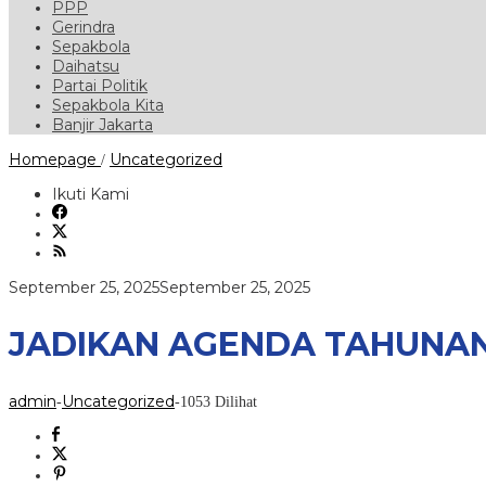
PPP
Gerindra
Sepakbola
Daihatsu
Partai Politik
Sepakbola Kita
Banjir Jakarta
JADIKAN
Homepage
Uncategorized
/
AGENDA
TAHUNAN
Ikuti Kami
"
FESTIVAL
PESONA
JATIGEDE"
oleh
September 25, 2025
September 25, 2025
admin
JADIKAN AGENDA TAHUNAN 
admin
Uncategorized
-
-
1053 Dilihat