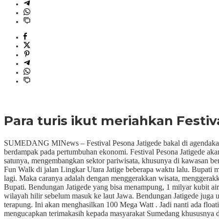
Para turis ikut meriahkan Festiv
SUMEDANG MINews – Festival Pesona Jatigede bakal di agendakan me
berdampak pada pertumbuhan ekonomi. Festival Pesona Jatigede aka
satunya, mengembangkan sektor pariwisata, khusunya di kawasan ben
Fun Walk di jalan Lingkar Utara Jatige beberapa waktu lalu. Bupati
lagi. Maka caranya adalah dengan menggerakkan wisata, menggerak
Bupati. Bendungan Jatigede yang bisa menampung, 1 milyar kubit air
wilayah hilir sebelum masuk ke laut Jawa. Bendungan Jatigede juga 
terapung. Ini akan menghasilkan 100 Mega Watt . Jadi nanti ada floa
mengucapkan terimakasih kepada masyarakat Sumedang khususnya di 