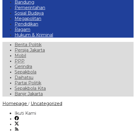
Bandung
Pemerintahan
Sosial Budaya
Megapolitan
Pendidikan
Ragam
Hukum & Kriminal
Berita Politik
Persija Jakarta
Mobil
PPP
Gerindra
Sepakbola
Daihatsu
Partai Politik
Sepakbola Kita
Banjir Jakarta
Bulan
Homepage
Uncategorized
/
Suci
Ramadhan
Ikuti Kami
1447
H,
Polres
Way