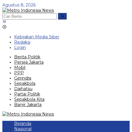
Lewati
Agustus 8, 2026
ke
konten
Kebijakan Media Siber
Redaksi
Login
Berita Politik
Persija Jakarta
Mobil
PPP
Gerindra
Sepakbola
Daihatsu
Partai Politik
Sepakbola Kita
Banjir Jakarta
Beranda
Nasional