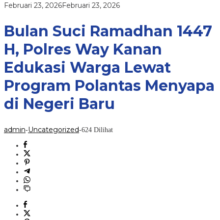
Kanan
oleh
Februari 23, 2026
Februari 23, 2026
Edukasi
admin
Warga
Lewat
Bulan Suci Ramadhan 1447
Program
Polantas
H, Polres Way Kanan
Menyapa
di
Edukasi Warga Lewat
Negeri
Baru
Program Polantas Menyapa
di Negeri Baru
admin
Uncategorized
-
-
624 Dilihat