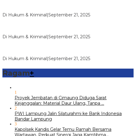
Vandiemen Naibaho Pimpinan Wilayah Riau Koperasi
Makmur Mandiri Dipolisikan, Di…
Di Hukum & Kriminal
|
September 21, 2025
Reskrim Polsek Kandis Ringkus Kasus Pencurian dengan
Kerugian Rp100 Juta Lebih,…
Di Hukum & Kriminal
|
September 21, 2025
Reskrim Polsek Kandis Ringkus Dua Pemuda Pembawa
Shabu
Di Hukum & Kriminal
|
September 21, 2025
Ragam
+
1
Proyek Jembatan di Cimaung Diduga Sarat
Kejanggalan: Material Daur Ulang, Tanpa …
2
PWI Lampung Jalin Silaturahmi ke Bank Indonesia
Bandar Lampung
3
Kapolsek Kandis Gelar Temu Ramah Bersama
Wartawan, Perkuat Sinergi Jaga Kamtibma…