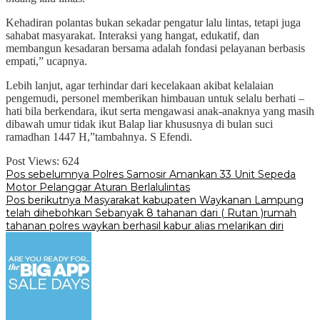
Kehadiran polantas bukan sekadar pengatur lalu lintas, tetapi juga
sahabat masyarakat. Interaksi yang hangat, edukatif, dan
membangun kesadaran bersama adalah fondasi pelayanan berbasis
empati,” ucapnya.
Lebih lanjut, agar terhindar dari kecelakaan akibat kelalaian
pengemudi, personel memberikan himbauan untuk selalu berhati –
hati bila berkendara, ikut serta mengawasi anak-anaknya yang masih
dibawah umur tidak ikut Balap liar khususnya di bulan suci
ramadhan 1447 H,”tambahnya. S Efendi.
Post Views:
624
Navigasi
Pos sebelumnya
Polres Samosir Amankan 33 Unit Sepeda
Motor Pelanggar Aturan Berlalulintas
pos
Pos berikutnya
Masyarakat kabupaten Waykanan Lampung
telah dihebohkan Sebanyak 8 tahanan dari ( Rutan )rumah
tahanan polres waykan berhasil kabur alias melarikan diri