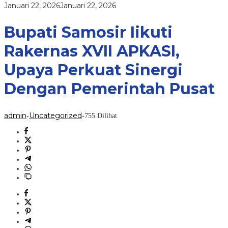
Perkuat
oleh
Januari 22, 2026
Januari 22, 2026
Sinergi
admin
Dengan
Pemerintah
Bupati Samosir Iikuti
Pusat
Rakernas XVII APKASI,
Upaya Perkuat Sinergi
Dengan Pemerintah Pusat
admin
Uncategorized
-
-
755 Dilihat