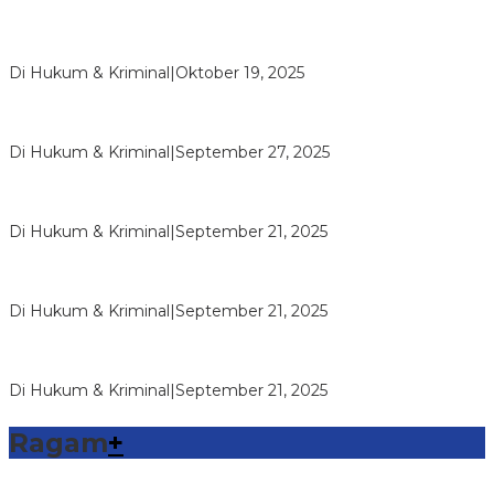
Sambang Pos Satkamling, Satbinmas Polres Way Kanan
Berikan Pemahaman Tugas Ronda…
Di Hukum & Kriminal
|
Oktober 19, 2025
Reskrim Polsek Kandis Ringkus Pengedar Narkotika Jenis
Shabu, Pelaku dan Baran…
Di Hukum & Kriminal
|
September 27, 2025
Vandiemen Naibaho Pimpinan Wilayah Riau Koperasi
Makmur Mandiri Dipolisikan, Di…
Di Hukum & Kriminal
|
September 21, 2025
Reskrim Polsek Kandis Ringkus Kasus Pencurian dengan
Kerugian Rp100 Juta Lebih,…
Di Hukum & Kriminal
|
September 21, 2025
Reskrim Polsek Kandis Ringkus Dua Pemuda Pembawa
Shabu
Di Hukum & Kriminal
|
September 21, 2025
Ragam
+