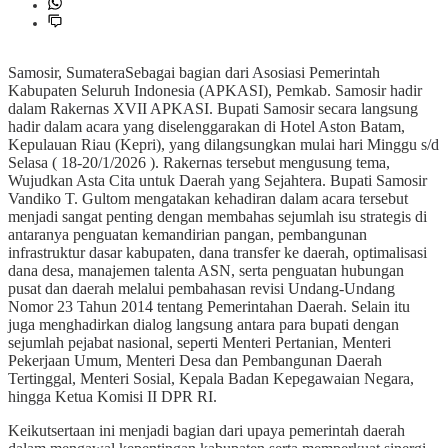
Samosir, SumateraSebagai bagian dari Asosiasi Pemerintah
Kabupaten Seluruh Indonesia (APKASI), Pemkab. Samosir hadir
dalam Rakernas XVII APKASI. Bupati Samosir secara langsung
hadir dalam acara yang diselenggarakan di Hotel Aston Batam,
Kepulauan Riau (Kepri), yang dilangsungkan mulai hari Minggu s/d
Selasa ( 18-20/1/2026 ). Rakernas tersebut mengusung tema,
Wujudkan Asta Cita untuk Daerah yang Sejahtera. Bupati Samosir
Vandiko T. Gultom mengatakan kehadiran dalam acara tersebut
menjadi sangat penting dengan membahas sejumlah isu strategis di
antaranya penguatan kemandirian pangan, pembangunan
infrastruktur dasar kabupaten, dana transfer ke daerah, optimalisasi
dana desa, manajemen talenta ASN, serta penguatan hubungan
pusat dan daerah melalui pembahasan revisi Undang-Undang
Nomor 23 Tahun 2014 tentang Pemerintahan Daerah. Selain itu
juga menghadirkan dialog langsung antara para bupati dengan
sejumlah pejabat nasional, seperti Menteri Pertanian, Menteri
Pekerjaan Umum, Menteri Desa dan Pembangunan Daerah
Tertinggal, Menteri Sosial, Kepala Badan Kepegawaian Negara,
hingga Ketua Komisi II DPR RI.
Keikutsertaan ini menjadi bagian dari upaya pemerintah daerah