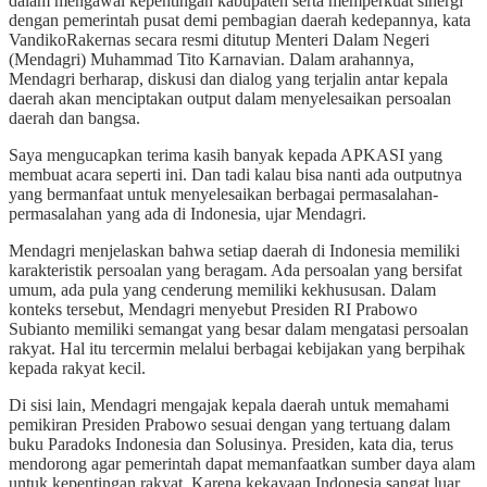
dalam mengawal kepentingan kabupaten serta memperkuat sinergi
dengan pemerintah pusat demi pembagian daerah kedepannya, kata
VandikoRakernas secara resmi ditutup Menteri Dalam Negeri
(Mendagri) Muhammad Tito Karnavian. Dalam arahannya,
Mendagri berharap, diskusi dan dialog yang terjalin antar kepala
daerah akan menciptakan output dalam menyelesaikan persoalan
daerah dan bangsa.
Saya mengucapkan terima kasih banyak kepada APKASI yang
membuat acara seperti ini. Dan tadi kalau bisa nanti ada outputnya
yang bermanfaat untuk menyelesaikan berbagai permasalahan-
permasalahan yang ada di Indonesia, ujar Mendagri.
Mendagri menjelaskan bahwa setiap daerah di Indonesia memiliki
karakteristik persoalan yang beragam. Ada persoalan yang bersifat
umum, ada pula yang cenderung memiliki kekhususan. Dalam
konteks tersebut, Mendagri menyebut Presiden RI Prabowo
Subianto memiliki semangat yang besar dalam mengatasi persoalan
rakyat. Hal itu tercermin melalui berbagai kebijakan yang berpihak
kepada rakyat kecil.
Di sisi lain, Mendagri mengajak kepala daerah untuk memahami
pemikiran Presiden Prabowo sesuai dengan yang tertuang dalam
buku Paradoks Indonesia dan Solusinya. Presiden, kata dia, terus
mendorong agar pemerintah dapat memanfaatkan sumber daya alam
untuk kepentingan rakyat. Karena kekayaan Indonesia sangat luar