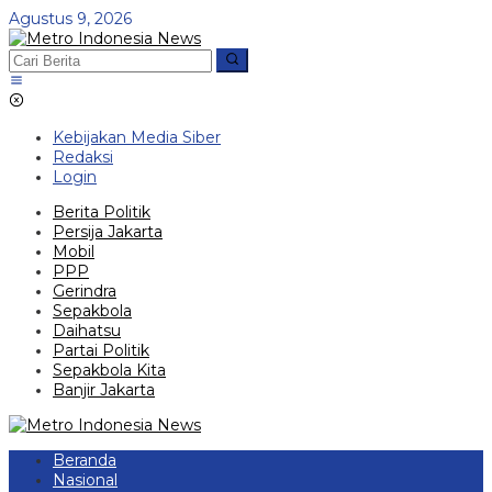
Lewati
Agustus 9, 2026
ke
konten
Kebijakan Media Siber
Redaksi
Login
Berita Politik
Persija Jakarta
Mobil
PPP
Gerindra
Sepakbola
Daihatsu
Partai Politik
Sepakbola Kita
Banjir Jakarta
Beranda
Nasional