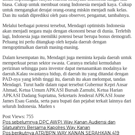
biasa. Cukup untuk membuat orang Indonesia menjadi kaya. Cukup
untuk mengangkat derajat orang-orang miskin menjadi naik kelas.
Dan itu sudah diprediksi oleh para observer, pengamat, tambahnya.
Melalui berbagai potensi tersebut, Mendagri optimistis Indonesia
akan menjadi negara maju dengan ekonomi besar di dunia. Terlebih
lagi, Indonesia juga memiliki potensi besar berupa bonus demografi.
Peluang ini perlu ditangkap oleh kepala daerah dengan
mengoptimalkan daerah masing-masing.
Dalam kesempatan itu, Mendagri juga meminta kepala daerah untuk
memperkuat peran sektor swasta. Caranya melalui kemudahan
perizinan sehingga para investor dapat menanamkan modalnya ke
daerah.Kalau swastanya hidup, di daerah itu yang ditandai dengan
PAD-nya yang lebih tinggi itu, daerah itu akan melompat, tandas
Mendagri. Turut hadir dalam rapat tersebut Gubernur Kepri Ansar
Ahmad, Ketua Umum APKASI Bursah Zarnubi, Ketua Harian
APKASI Dadang Supriatna, Sekretaris Jenderal APKASI Joune
James Esau Ganda, serta para bupati dan pejabat terkait lainnya dari
seluruh Indonesia. Marlen s
Post Views:
755
Navigasi
Pos sebelumnya
DPC AWPI Way Kanan Audiensi dan
Silaturahmi Bersama Kapolres Way Kanan
pos
Pos berikutnya
ATR/BPN WAY KANAN SERAHKAN 419