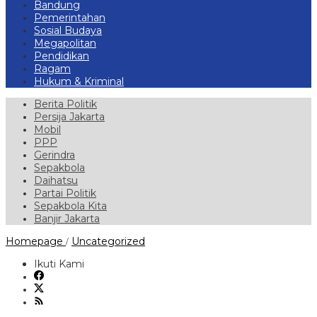
Bandung
Pemerintahan
Sosial Budaya
Megapolitan
Pendidikan
Ragam
Hukum & Kriminal
Berita Politik
Persija Jakarta
Mobil
PPP
Gerindra
Sepakbola
Daihatsu
Partai Politik
Sepakbola Kita
Banjir Jakarta
Bupati
Homepage
Uncategorized
/
Samosir
Iikuti
Ikuti Kami
Rakernas
XVII
APKASI,
Upaya