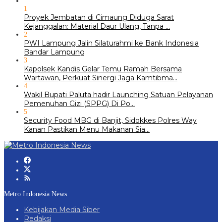
1
Proyek Jembatan di Cimaung Diduga Sarat
Kejanggalan: Material Daur Ulang, Tanpa …
2
PWI Lampung Jalin Silaturahmi ke Bank Indonesia
Bandar Lampung
3
Kapolsek Kandis Gelar Temu Ramah Bersama
Wartawan, Perkuat Sinergi Jaga Kamtibma…
4
Wakil Bupati Paluta hadir Launching Satuan Pelayanan
Pemenuhan Gizi (SPPG) Di Po…
5
Security Food MBG di Banjit, Sidokkes Polres Way
Kanan Pastikan Menu Makanan Sia…
Metro Indonesia News
Kebijakan Media Siber
Redaksi