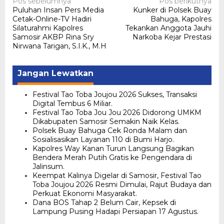
Navigasi
Pos sebelumnya
Pos berikutnya
Puluhan Insan Pers Media
Kunker di Polsek Buay
pos
Cetak-Online-TV Hadiri
Bahuga, Kapolres
Silaturahmi Kapolres
Tekankan Anggota Jauhi
Samosir AKBP Rina Sry
Narkoba Kejar Prestasi
Nirwana Tarigan, S.I.K., M.H
Jangan Lewatkan
Festival Tao Toba Joujou 2026 Sukses, Transaksi
Digital Tembus 6 Miliar.
Festival Tao Toba Jou Jou 2026 Didorong UMKM
Dikabupaten Samosir Semakin Naik Kelas.
Polsek Buay Bahuga Cek Ronda Malam dan
Sosialisasikan Layanan 110 di Bumi Harjo.
Kapolres Way Kanan Turun Langsung Bagikan
Bendera Merah Putih Gratis ke Pengendara di
Jalinsum.
Keempat Kalinya Digelar di Samosir, Festival Tao
Toba Joujou 2026 Resmi Dimulai, Rajut Budaya dan
Perkuat Ekonomi Masyarakat.
Dana BOS Tahap 2 Belum Cair, Kepsek di
Lampung Pusing Hadapi Persiapan 17 Agustus.