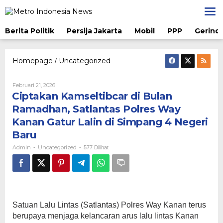
Lewati
ke
konten
Berita Politik
Persija Jakarta
Mobil
PPP
Gerindr
Homepage
Uncategorized
Ciptakan
/
Kamseltibcar
di
Oleh
Februari 21, 2026
Bulan
Admin
Ciptakan Kamseltibcar di Bulan
Ramadhan,
Satlantas
Ramadhan, Satlantas Polres Way
Polres
Kanan Gatur Lalin di Simpang 4 Negeri
Way
Kanan
Baru
Gatur
Admin
Uncategorized
-
-
577 Dilihat
Lalin
di
Simpang
4
Negeri
Baru
Satuan Lalu Lintas (Satlantas) Polres Way Kanan terus
berupaya menjaga kelancaran arus lalu lintas Kanan