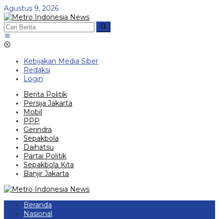
Lewati
Agustus 9, 2026
ke
konten
Kebijakan Media Siber
Redaksi
Login
Berita Politik
Persija Jakarta
Mobil
PPP
Gerindra
Sepakbola
Daihatsu
Partai Politik
Sepakbola Kita
Banjir Jakarta
Beranda
Nasional