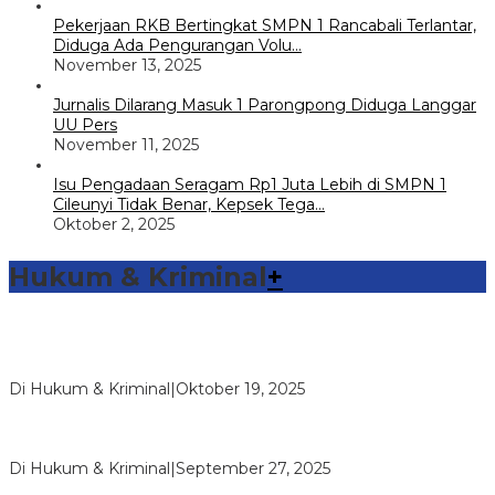
Pekerjaan RKB Bertingkat SMPN 1 Rancabali Terlantar,
Diduga Ada Pengurangan Volu…
November 13, 2025
Jurnalis Dilarang Masuk 1 Parongpong Diduga Langgar
UU Pers
November 11, 2025
Isu Pengadaan Seragam Rp1 Juta Lebih di SMPN 1
Cileunyi Tidak Benar, Kepsek Tega…
Oktober 2, 2025
Hukum & Kriminal
+
Sambang Pos Satkamling, Satbinmas Polres Way Kanan
Berikan Pemahaman Tugas Ronda…
Di Hukum & Kriminal
|
Oktober 19, 2025
Reskrim Polsek Kandis Ringkus Pengedar Narkotika Jenis
Shabu, Pelaku dan Baran…
Di Hukum & Kriminal
|
September 27, 2025