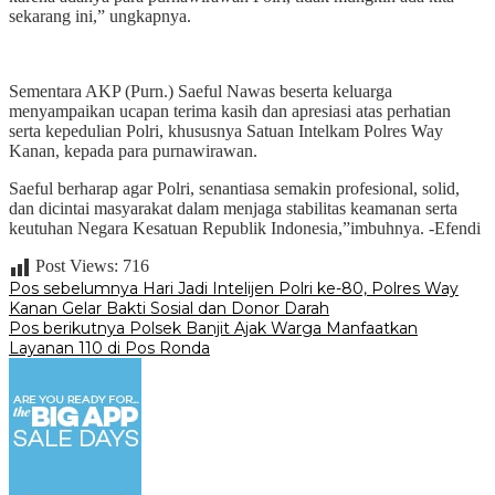
sekarang ini,” ungkapnya.
Sementara AKP (Purn.) Saeful Nawas beserta keluarga
menyampaikan ucapan terima kasih dan apresiasi atas perhatian
serta kepedulian Polri, khususnya Satuan Intelkam Polres Way
Kanan, kepada para purnawirawan.
Saeful berharap agar Polri, senantiasa semakin profesional, solid,
dan dicintai masyarakat dalam menjaga stabilitas keamanan serta
keutuhan Negara Kesatuan Republik Indonesia,”imbuhnya. -Efendi
Post Views:
716
Navigasi
Pos sebelumnya
Hari Jadi Intelijen Polri ke-80, Polres Way
Kanan Gelar Bakti Sosial dan Donor Darah
pos
Pos berikutnya
Polsek Banjit Ajak Warga Manfaatkan
Layanan 110 di Pos Ronda