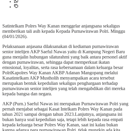
Satintelkam Polres Way Kanan menggelar anjangsana sekaligus
memberikan tali asih kepada Kepada Purnawirawan Polri. Minggu
(04/01/2026).
Pelaksanaan anjasana dilaksanakan di kediaman purnawirawan
senior intelijen AKP Saeful Nawas yaitu di Kampung Negeri Baru
guna menjalin hubungan silaturahmi yang baik antara personel aktif
dengan purnawirawan, sehingga dapat memperkuat ikatan
emosional, loyalitas, serta rasa kebersamaan dalam keluarga besar
PolriKapolres Way Kanan AKBP Adanan Mangopang melalui
Kasatintelkam AKP Mustholih menyampaikan acara tersebut
merupakan bentuk kepedulian sekaligus penghargaan terhadap
purnawirawan senior intelijen yang telah mengabdikan diri mereka
kepada bangsa dan negara.
AKP (Purn.) Saeful Nawas ini merupakan Purnawirawan Polri yang
pernah menjabat sebagai Kasat Intelkam Polres Way Kanan pada
tahun 2021 sampai dengan tahun 2023.Lanjutnya, anjangsana ini
bukan hanya soal kepedulian saja, tetapi lebih kepada rasa empati
kepada keluarga besar Polres Way Kanan, saat ini kalau bukan
karena adanya para purnawirawan Polri, tidak mungkin ada kita