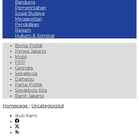
Bandung
Pemerintahan
Sosial Budaya
Megapolitan
Pendidikan
Ragam
Hukum & Kriminal
Berita Politik
Persija Jakarta
Mobil
PPP
Gerindra
Sepakbola
Daihatsu
Partai Politik
Sepakbola Kita
Banjir Jakarta
Hari
Homepage
Uncategorized
/
Jadi
Intelijen
Ikuti Kami
Polri
ke-
80,
Satintelkam