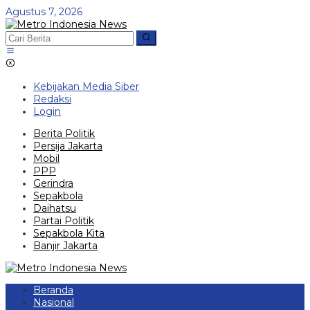
Lewati
Agustus 7, 2026
ke
konten
Kebijakan Media Siber
Redaksi
Login
Berita Politik
Persija Jakarta
Mobil
PPP
Gerindra
Sepakbola
Daihatsu
Partai Politik
Sepakbola Kita
Banjir Jakarta
Beranda
Nasional