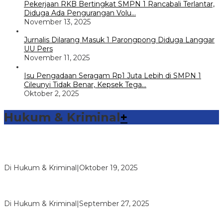
Pekerjaan RKB Bertingkat SMPN 1 Rancabali Terlantar,
Diduga Ada Pengurangan Volu…
November 13, 2025
Jurnalis Dilarang Masuk 1 Parongpong Diduga Langgar
UU Pers
November 11, 2025
Isu Pengadaan Seragam Rp1 Juta Lebih di SMPN 1
Cileunyi Tidak Benar, Kepsek Tega…
Oktober 2, 2025
Hukum & Kriminal
+
Sambang Pos Satkamling, Satbinmas Polres Way Kanan
Berikan Pemahaman Tugas Ronda…
Di Hukum & Kriminal
|
Oktober 19, 2025
Reskrim Polsek Kandis Ringkus Pengedar Narkotika Jenis
Shabu, Pelaku dan Baran…
Di Hukum & Kriminal
|
September 27, 2025
Vandiemen Naibaho Pimpinan Wilayah Riau Koperasi