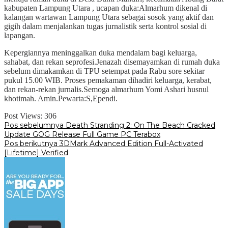
kabupaten Lampung Utara , ucapan duka:Almarhum dikenal di
kalangan wartawan Lampung Utara sebagai sosok yang aktif dan
gigih dalam menjalankan tugas jurnalistik serta kontrol sosial di
lapangan.
Kepergiannya meninggalkan duka mendalam bagi keluarga,
sahabat, dan rekan seprofesi.Jenazah disemayamkan di rumah duka
sebelum dimakamkan di TPU setempat pada Rabu sore sekitar
pukul 15.00 WIB. Proses pemakaman dihadiri keluarga, kerabat,
dan rekan-rekan jurnalis.Semoga almarhum Yomi Ashari husnul
khotimah. Amin.Pewarta:S,Ependi.
Post Views:
306
Navigasi
Pos sebelumnya
Death Stranding 2: On The Beach Cracked
Update GOG Release Full Game PC Terabox
pos
Pos berikutnya
3DMark Advanced Edition Full-Activated
[Lifetime] Verified