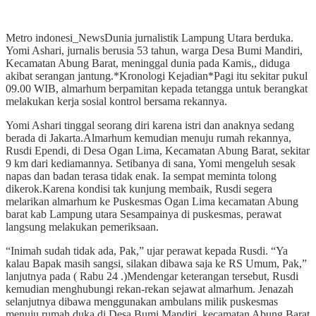
Metro indonesi_NewsDunia jurnalistik Lampung Utara berduka.
Yomi Ashari, jurnalis berusia 53 tahun, warga Desa Bumi Mandiri,
Kecamatan Abung Barat, meninggal dunia pada Kamis,, diduga
akibat serangan jantung.*Kronologi Kejadian*Pagi itu sekitar pukul
09.00 WIB, almarhum berpamitan kepada tetangga untuk berangkat
melakukan kerja sosial kontrol bersama rekannya.
Yomi Ashari tinggal seorang diri karena istri dan anaknya sedang
berada di Jakarta.Almarhum kemudian menuju rumah rekannya,
Rusdi Ependi, di Desa Ogan Lima, Kecamatan Abung Barat, sekitar
9 km dari kediamannya. Setibanya di sana, Yomi mengeluh sesak
napas dan badan terasa tidak enak. Ia sempat meminta tolong
dikerok.Karena kondisi tak kunjung membaik, Rusdi segera
melarikan almarhum ke Puskesmas Ogan Lima kecamatan Abung
barat kab Lampung utara Sesampainya di puskesmas, perawat
langsung melakukan pemeriksaan.
“Inimah sudah tidak ada, Pak,” ujar perawat kepada Rusdi. “Ya
kalau Bapak masih sangsi, silakan dibawa saja ke RS Umum, Pak,”
lanjutnya pada ( Rabu 24 .)Mendengar keterangan tersebut, Rusdi
kemudian menghubungi rekan-rekan sejawat almarhum. Jenazah
selanjutnya dibawa menggunakan ambulans milik puskesmas
menuju rumah duka di Desa Bumi Mandiri, kecamatan Abung Barat