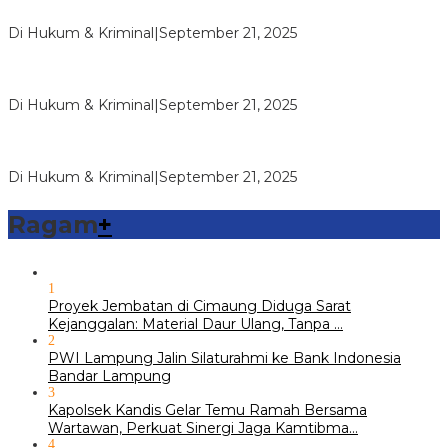
Makmur Mandiri Dipolisikan, Di…
Di Hukum & Kriminal
|
September 21, 2025
Reskrim Polsek Kandis Ringkus Kasus Pencurian dengan
Kerugian Rp100 Juta Lebih,…
Di Hukum & Kriminal
|
September 21, 2025
Reskrim Polsek Kandis Ringkus Dua Pemuda Pembawa
Shabu
Di Hukum & Kriminal
|
September 21, 2025
Ragam
+
1
Proyek Jembatan di Cimaung Diduga Sarat
Kejanggalan: Material Daur Ulang, Tanpa …
2
PWI Lampung Jalin Silaturahmi ke Bank Indonesia
Bandar Lampung
3
Kapolsek Kandis Gelar Temu Ramah Bersama
Wartawan, Perkuat Sinergi Jaga Kamtibma…
4