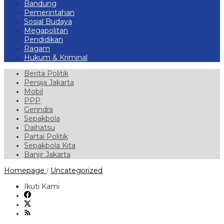
Bandung
Pemerintahan
Sosial Budaya
Megapolitan
Pendidikan
Ragam
Hukum & Kriminal
Berita Politik
Persija Jakarta
Mobil
PPP
Gerindra
Sepakbola
Daihatsu
Partai Politik
Sepakbola Kita
Banjir Jakarta
Jurnalis
Homepage
Uncategorized
/
Yomi
Ashari,
Ikuti Kami
53,
Tutup
Usia
Diduga