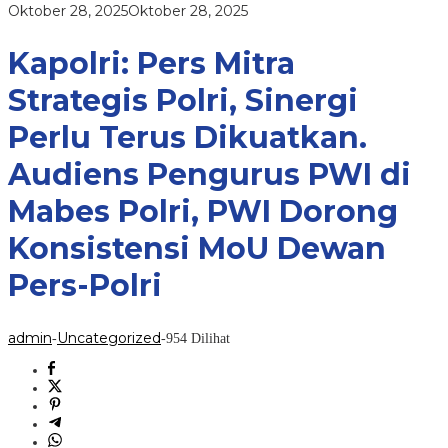
Terus
oleh
Oktober 28, 2025
Oktober 28, 2025
Dikuatkan.
admin
Audiens
Pengurus
Kapolri: Pers Mitra
PWI
di
Strategis Polri, Sinergi
Mabes
Polri,
Perlu Terus Dikuatkan.
PWI
Dorong
Konsistensi
Audiens Pengurus PWI di
MoU
Dewan
Mabes Polri, PWI Dorong
Pers-
Polri
Konsistensi MoU Dewan
Pers-Polri
admin
Uncategorized
-
-
954 Dilihat