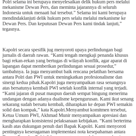
Polri selama ini berupaya menyelesaikan delik hukum pers melalui
mekanisme Dewan Pers, dan meminta jajarannya di seluruh
Indonesia untuk menaati hal tersebut.” Selama ini kami berupaya
mendindaklanjuti delik hukum pers selalu melalui mekanisme ke
Dewan Pers. Dan keputusan Dewan Pers kami tindak lanjuti,”
tegasnya.
Kapolri secara spesifik jug menyoroti upaya perlindungan bagi
jurnalis di daerah rawan. “Kami tengah mengkaji penanda khusus
bagi rekan-rekan yang bertugas di wilayah konflik, agar aparat di
lapangan dapat memberikan perlindungan sesuai prosedur,”
tambahnya. Ia juga menyambut baik rencana pelatihan bersama
antara Polri dan PWI untuk meningkatkan profesionalisme dan
sinergi kedua pihak.Kapolri juga menyampaikan rasa senangnya
atas bersatunya kembali PWI setelah konflik internal yang terjadi.
“Kami jajaran di pusat maupun daerah sempat bingung menerima
undangan dengan adanya dualisme kepengurusan. Kami ikut senang
sekarang sudah bersatu kembali, diharapkan ke depan PWI semakin
solid dan kompak,” kata Kapolri.Menyambut komitmen tersebut,
Ketua Umum PWI, Akhmad Munir menyampaikan apresiasi dan
mengharapkan konsistensi pelaksanaan kebijakan. “Kami berterima
kasih atas dukungan penuh dari Bapak Kapolri. Kami menyoroti
pentingnya keseragaman implementasi nota kesepahaman antara