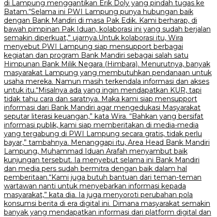
di Lampung menggantikan Erik Doly yang pindah tugas ke
Batam.“Selama ini PWI Lampung punya hubungan baik
dengan Bank Mandiri di masa Pak Edik. Kami berharap, di
bawah pimpinan Pak Iduan, kolaborasi ini yang sudah berjalan
semakin diperkuat,” ujarnya.Untuk kolaborasi itu, Wira
menyebut PWI Lampung siap mensupport berbagai
kegiatan dan program Bank Mandiri sebagai salah satu
Himpunan Bank Milik Negara (Himbara). Menurutnya, banyak
masyarakat Lampung yang membutuhkan pendanaan untuk
usaha mereka. Namun masih terkendala informasi dan akses
untuk itu.“Misalnya ada yang ingin mendapatkan KUR, tapi
tidak tahu cara dan saratnya. Maka kami siap mensupport
informasi dari Bank Mandiri agar mengedukasi Masyarakat
seputar literasi keuangan,” kata Wira. “Bahkan yang bersifat
informasi publik, kami siap memberitakan di media-media
yang tergabung di PWI Lampung secara gratis, tidak perlu
bayar,” tambahnya. Menanggapi itu, Area Head Bank Mandiri
Lampung, Muhammad Iduan Arafah menyambut baik
kunjungan tersebut. Ia menyebut selama ini Bank Mandiri
dan media pers sudah bermitra dengan baik dalam hal
pemberitaan.“Kami juga butuh bantuan dari teman-teman
wartawan nanti untuk menyebarkan informasi kepada
masyarakat,” kata dia. Ia juga menyoroti perubahan pola
konsumsi berita di era digital ini. Dimana masyarakat semakin
banyak yang mendapatkan informasi dari platform digital dan