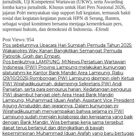
jurnalistik, Uji Kompetensi Wartawan (UKW), serta Awarding
lomba karya jurnalistik. Khusus untuk Hari Pers Nasional 2026,
jajaran Polri menyatakan siap support full kegiatan, termasuk bakti
sosial dan kegiatan-kegiatan puncak HPN di Serang, Banten,
sebagai wujud komitmen bersama menjaga kemerdekaan pers,
supremasi hukum, dan demokrasi di Indonesia. -Efendi
Post Views:
954
Navigasi
Pos sebelumnya
Upacara Hari Sumpah Pemuda Tahun 2025:
Wakapolres Way Kanan Bangkitkan Semangat Pemuda
pos
Patriotik, Gigih dan Empati.
Pos berikutnya
LAMPUNG ,MINews.Persatuan Wartawan
Indonesia (PWI) Provinsi Lampung melakukan kunjungan
silaturahmi ke Kantor Bank Mandiri Area Lampung, Rabu
(29/10/2025).Rombongan PWI Lampung dipimpin oleh Ketua
PWI Wirahadikusumah, didampingi Sekretaris PWI Andi
Panjaitan, serta para pengurus harian. Kedatangan pengurus
PWI disambut hangat oleh Area Head Bank Mandiri
Lampung, Muhammad Iduan Arafah, Assistant Vice President
Agung Amaluddin dan jajarannya. Dalam kunjungan ini
Wirahadikusumah menyampaikan bahwa selama ini PWI
Lampung sudah menjalin kolaborasi dan kerjasama yang baik
dengan Bank Mandiri. Wira berharap kerja sama tersebut
dapat terus berlanjut dan ditingkatkan di bawah
kepemimpinan Muhammad Iduan Arafah yang baru bertugas