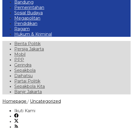
Bandung
Pemerintahan
Sosial Budaya
Megapolitan
Pendidikan
Ragam
Hukum & Kriminal
Berita Politik
Persija Jakarta
Mobil
PPP
Gerindra
Sepakbola
Daihatsu
Partai Politik
Sepakbola Kita
Banjir Jakarta
Kapolri:
Homepage
Uncategorized
/
Pers
Mitra
Ikuti Kami
Strategis
Polri,
Sinergi
Perlu