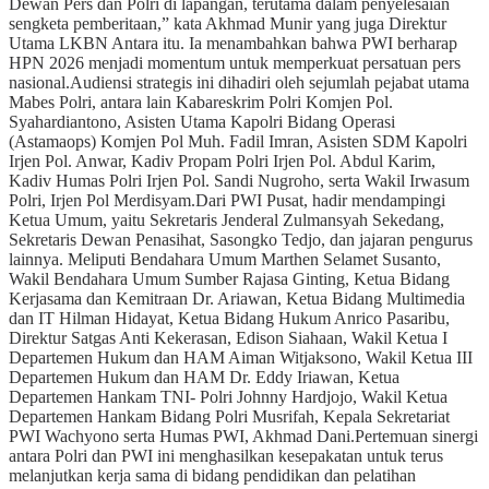
Dewan Pers dan Polri di lapangan, terutama dalam penyelesaian
sengketa pemberitaan,” kata Akhmad Munir yang juga Direktur
Utama LKBN Antara itu. Ia menambahkan bahwa PWI berharap
HPN 2026 menjadi momentum untuk memperkuat persatuan pers
nasional.Audiensi strategis ini dihadiri oleh sejumlah pejabat utama
Mabes Polri, antara lain Kabareskrim Polri Komjen Pol.
Syahardiantono, Asisten Utama Kapolri Bidang Operasi
(Astamaops) Komjen Pol Muh. Fadil Imran, Asisten SDM Kapolri
Irjen Pol. Anwar, Kadiv Propam Polri Irjen Pol. Abdul Karim,
Kadiv Humas Polri Irjen Pol. Sandi Nugroho, serta Wakil Irwasum
Polri, Irjen Pol Merdisyam.Dari PWI Pusat, hadir mendampingi
Ketua Umum, yaitu Sekretaris Jenderal Zulmansyah Sekedang,
Sekretaris Dewan Penasihat, Sasongko Tedjo, dan jajaran pengurus
lainnya. Meliputi Bendahara Umum Marthen Selamet Susanto,
Wakil Bendahara Umum Sumber Rajasa Ginting, Ketua Bidang
Kerjasama dan Kemitraan Dr. Ariawan, Ketua Bidang Multimedia
dan IT Hilman Hidayat, Ketua Bidang Hukum Anrico Pasaribu,
Direktur Satgas Anti Kekerasan, Edison Siahaan, Wakil Ketua I
Departemen Hukum dan HAM Aiman Witjaksono, Wakil Ketua III
Departemen Hukum dan HAM Dr. Eddy Iriawan, Ketua
Departemen Hankam TNI- Polri Johnny Hardjojo, Wakil Ketua
Departemen Hankam Bidang Polri Musrifah, Kepala Sekretariat
PWI Wachyono serta Humas PWI, Akhmad Dani.Pertemuan sinergi
antara Polri dan PWI ini menghasilkan kesepakatan untuk terus
melanjutkan kerja sama di bidang pendidikan dan pelatihan