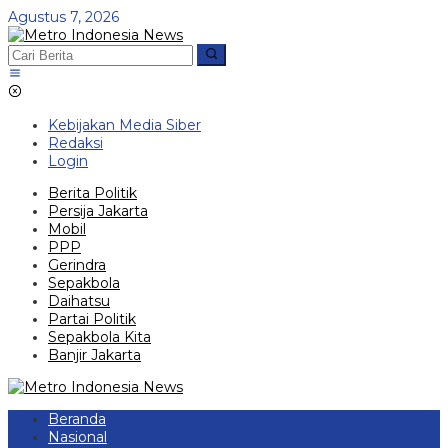
Lewati
Agustus 7, 2026
ke
konten
Kebijakan Media Siber
Redaksi
Login
Berita Politik
Persija Jakarta
Mobil
PPP
Gerindra
Sepakbola
Daihatsu
Partai Politik
Sepakbola Kita
Banjir Jakarta
Beranda
Nasional