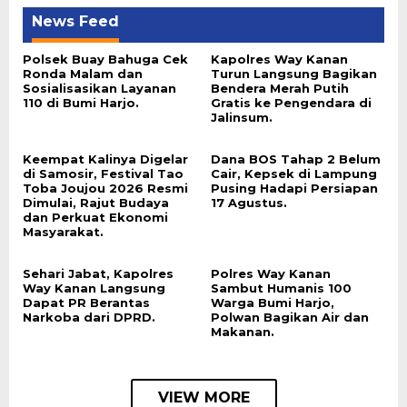
News Feed
Polsek Buay Bahuga Cek
Kapolres Way Kanan
Ronda Malam dan
Turun Langsung Bagikan
Sosialisasikan Layanan
Bendera Merah Putih
110 di Bumi Harjo.
Gratis ke Pengendara di
Jalinsum.
Keempat Kalinya Digelar
Dana BOS Tahap 2 Belum
di Samosir, Festival Tao
Cair, Kepsek di Lampung
Toba Joujou 2026 Resmi
Pusing Hadapi Persiapan
Dimulai, Rajut Budaya
17 Agustus.
dan Perkuat Ekonomi
Masyarakat.
Sehari Jabat, Kapolres
Polres Way Kanan
Way Kanan Langsung
Sambut Humanis 100
Dapat PR Berantas
Warga Bumi Harjo,
Narkoba dari DPRD.
Polwan Bagikan Air dan
Makanan.
VIEW MORE