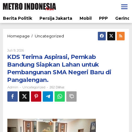
Lewati
ke
konten
Berita Politik
Persija Jakarta
Mobil
PPP
Gerindr
KDS
Homepage
Uncategorized
/
Terima
Aspirasi,
Oleh
Juli 9, 2026
Pemkab
Admin
KDS Terima Aspirasi, Pemkab
Bandung
Siapkan
Bandung Siapkan Lahan untuk
Lahan
Pembangunan SMA Negeri Baru di
untuk
Pembangunan
Pangalengan.
SMA
Admin
Uncategorized
-
-
262 Dilihat
Negeri
Baru
di
Pangalengan.