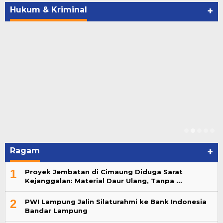
Di Hukum & Kriminal
|
September 27, 2025
Hukum & Kriminal
+
Ragam
+
1
Proyek Jembatan di Cimaung Diduga Sarat
Kejanggalan: Material Daur Ulang, Tanpa …
2
PWI Lampung Jalin Silaturahmi ke Bank Indonesia
Bandar Lampung