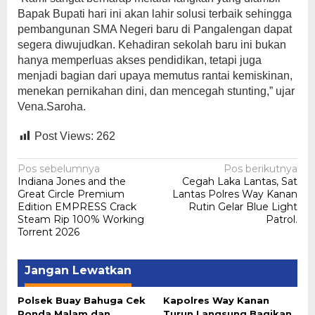
Bapak Bupati hari ini akan lahir solusi terbaik sehingga
pembangunan SMA Negeri baru di Pangalengan dapat
segera diwujudkan. Kehadiran sekolah baru ini bukan
hanya memperluas akses pendidikan, tetapi juga
menjadi bagian dari upaya memutus rantai kemiskinan,
menekan pernikahan dini, dan mencegah stunting,” ujar
Vena.Saroha.
Post Views:
262
Navigasi
Pos sebelumnya
Pos berikutnya
Indiana Jones and the
Cegah Laka Lantas, Sat
pos
Great Circle Premium
Lantas Polres Way Kanan
Edition EMPRESS Crack
Rutin Gelar Blue Light
Steam Rip 100% Working
Patrol.
Torrent 2026
Jangan Lewatkan
Polsek Buay Bahuga Cek
Kapolres Way Kanan
Ronda Malam dan
Turun Langsung Bagikan