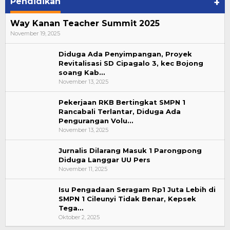
Pendidikan
+
Way Kanan Teacher Summit 2025
November 19, 2025
Diduga Ada Penyimpangan, Proyek
Revitalisasi SD Cipagalo 3, kec Bojong
soang Kab…
November 13, 2025
Pekerjaan RKB Bertingkat SMPN 1
Rancabali Terlantar, Diduga Ada
Pengurangan Volu…
November 13, 2025
Jurnalis Dilarang Masuk 1 Parongpong
Diduga Langgar UU Pers
November 11, 2025
Isu Pengadaan Seragam Rp1 Juta Lebih di
SMPN 1 Cileunyi Tidak Benar, Kepsek
Tega…
Reskrim Polsek Kandis Ringkus Pengedar
Oktober 2, 2025
Narkotika Jenis Shabu, Pelaku dan Baran…