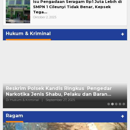
Isu Pengadaan Seragam Rp1 Juta Lebih di
SMPN 1 Cileunyi Tidak Benar, Kepsek
Tega…
Oktober 2, 2025
Hukum & Kriminal
+
Reskrim Polsek Kandis Ringkus Pengedar
Narkotika Jenis Shabu, Pelaku dan Baran…
Di Hukum & Kriminal
|
September 27, 2025
Ragam
+