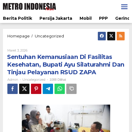
Lewati
ke
konten
Berita Politik
Persija Jakarta
Mobil
PPP
Gerindr
Sentuhan
Homepage
Uncategorized
/
Kemanusiaan
Di
Oleh
Maret 3, 2026
Fasilitas
Admin
Sentuhan Kemanusiaan Di Fasilitas
Kesehatan,
Bupati
Kesehatan, Bupati Ayu Silaturahmi Dan
Ayu
Tinjau Pelayanan RSUD ZAPA
Silaturahmi
Dan
Admin
Uncategorized
-
-
1088 Dilihat
Tinjau
Pelayanan
RSUD
ZAPA