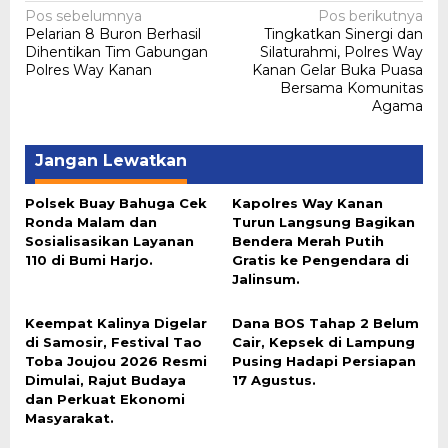
Navigasi
Pos sebelumnya
Pos berikutnya
Pelarian 8 Buron Berhasil
Tingkatkan Sinergi dan
pos
Dihentikan Tim Gabungan
Silaturahmi, Polres Way
Polres Way Kanan
Kanan Gelar Buka Puasa
Bersama Komunitas
Agama
Jangan Lewatkan
Polsek Buay Bahuga Cek
Kapolres Way Kanan
Ronda Malam dan
Turun Langsung Bagikan
Sosialisasikan Layanan
Bendera Merah Putih
110 di Bumi Harjo.
Gratis ke Pengendara di
Jalinsum.
Keempat Kalinya Digelar
Dana BOS Tahap 2 Belum
di Samosir, Festival Tao
Cair, Kepsek di Lampung
Toba Joujou 2026 Resmi
Pusing Hadapi Persiapan
Dimulai, Rajut Budaya
17 Agustus.
dan Perkuat Ekonomi
Masyarakat.