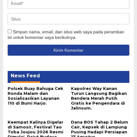
Simpan nama, email, dan situs web saya pada peramban
ini untuk komentar saya berikutnya.
News Feed
Polsek Buay Bahuga Cek
Kapolres Way Kanan
Ronda Malam dan
Turun Langsung Bagikan
Sosialisasikan Layanan
Bendera Merah Putih
110 di Bumi Harjo.
Gratis ke Pengendara di
Jalinsum.
Keempat Kalinya Digelar
Dana BOS Tahap 2 Belum
di Samosir, Festival Tao
Cair, Kepsek di Lampung
Toba Joujou 2026 Resmi
Pusing Hadapi Persiapan
Dimulai, Rajut Budaya
17 Agustus.