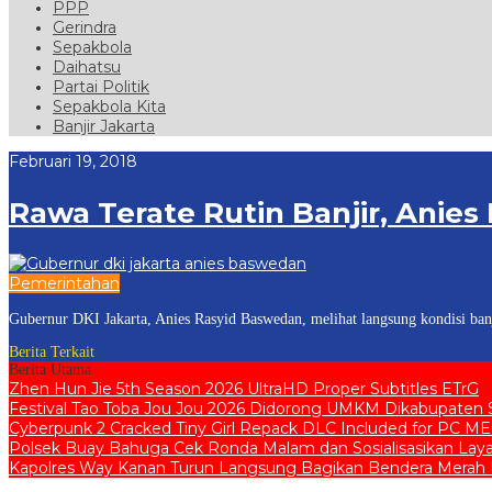
PPP
Gerindra
Sepakbola
Daihatsu
Partai Politik
Sepakbola Kita
Banjir Jakarta
Februari 19, 2018
Rawa Terate Rutin Banjir, Anies
Pemerintahan
Gubernur DKI Jakarta, Anies Rasyid Baswedan, melihat langsung kondisi ban
Berita Terkait
Berita Utama
Zhen Hun Jie 5th Season 2026 UltraHD Proper Subtitles ETrG
Festival Tao Toba Jou Jou 2026 Didorong UMKM Dikabupaten S
Cyberpunk 2 Cracked Tiny Girl Repack DLC Included for PC M
Polsek Buay Bahuga Cek Ronda Malam dan Sosialisasikan Layan
Kapolres Way Kanan Turun Langsung Bagikan Bendera Merah Pu