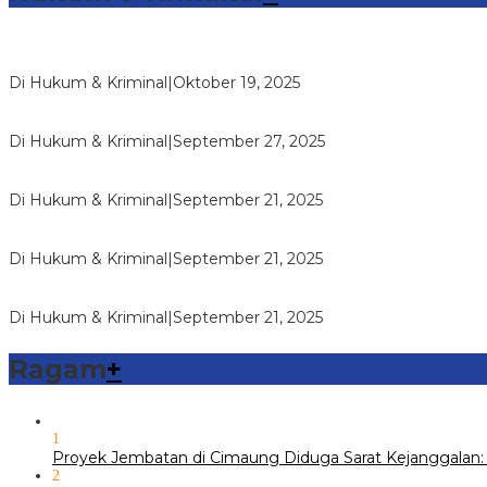
Sambang Pos Satkamling, Satbinmas Polres Way Kanan Ber
Di Hukum & Kriminal
|
Oktober 19, 2025
Reskrim Polsek Kandis Ringkus Pengedar Narkotika Jenis Sha
Di Hukum & Kriminal
|
September 27, 2025
Vandiemen Naibaho Pimpinan Wilayah Riau Koperasi Makmur Ma
Di Hukum & Kriminal
|
September 21, 2025
Reskrim Polsek Kandis Ringkus Kasus Pencurian dengan Keru
Di Hukum & Kriminal
|
September 21, 2025
Reskrim Polsek Kandis Ringkus Dua Pemuda Pembawa Shab
Di Hukum & Kriminal
|
September 21, 2025
Ragam
+
1
Proyek Jembatan di Cimaung Diduga Sarat Kejanggalan: 
2