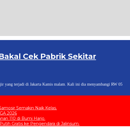
 Bakal Cek Pabrik Sekitar
jir yang terjadi di Jakarta Kamis malam. Kali ini dia menyambangi RW 05
amosir Semakin Naik Kelas.
EGA 2026
an 110 di Bumi Harjo.
tih Gratis ke Pengendara di Jalinsum.