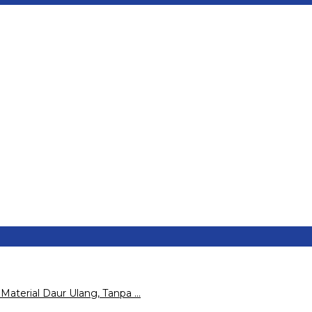
ikan Pemahaman Tugas Ronda…
bu, Pelaku dan Baran…
ndiri Dipolisikan, Di…
gian Rp100 Juta Lebih,…
u
Material Daur Ulang, Tanpa …