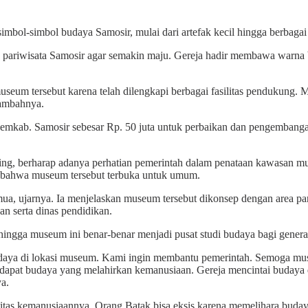
imbol-simbol budaya Samosir, mulai dari artefak kecil hingga berbag
riwisata Samosir agar semakin maju. Gereja hadir membawa warna baru
um tersebut karena telah dilengkapi berbagai fasilitas pendukung. 
tambahnya.
Pemkab. Samosir sebesar Rp. 50 juta untuk perbaikan dan pengembang
bing, berharap adanya perhatian pemerintah dalam penataan kawasan m
n bahwa museum tersebut terbuka untuk umum.
ua, ujarnya. Ia menjelaskan museum tersebut dikonsep dengan area park
n serta dinas pendidikan.
ehingga museum ini benar-benar menjadi pusat studi budaya bagi genera
budaya di lokasi museum. Kami ingin membantu pemerintah. Semoga mu
rdapat budaya yang melahirkan kemanusiaan. Gereja mencintai budaya 
a.
entitas kemanusiaannya. Orang Batak bisa eksis karena memelihara bud