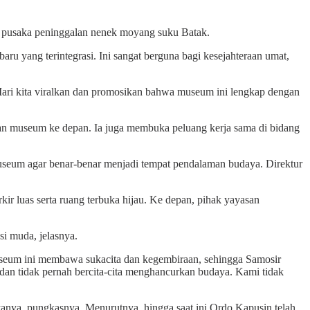
ai pusaka peninggalan nenek moyang suku Batak.
 yang terintegrasi. Ini sangat berguna bagi kesejahteraan umat,
Mari kita viralkan dan promosikan bahwa museum ini lengkap dengan
an museum ke depan. Ia juga membuka peluang kerja sama di bidang
useum agar benar-benar menjadi tempat pendalaman budaya. Direktur
ir luas serta ruang terbuka hijau. Ke depan, pihak yayasan
si muda, jelasnya.
seum ini membawa sukacita dan kegembiraan, sehingga Samosir
dan tidak pernah bercita-cita menghancurkan budaya. Kami tidak
ayanya, pungkasnya. Menurutnya, hingga saat ini Ordo Kapusin telah