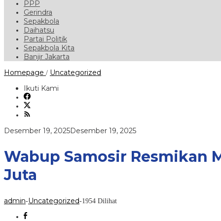
PPP
Gerindra
Sepakbola
Daihatsu
Partai Politik
Sepakbola Kita
Banjir Jakarta
Wabup
Homepage
Uncategorized
/
Samosir
Resmikan
Ikuti Kami
Museum
Pusaka
Batak
Toba,
Serahkan
oleh
Desember 19, 2025
Desember 19, 2025
Dukungan
admin
Rp.
50
Wabup Samosir Resmikan M
Juta
Juta
admin
Uncategorized
-
-
1954 Dilihat