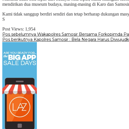
mendirikan dua museum budaya, masing-masing di Karo dan Samosir
Kami tidak sanggup berdiri sendiri dan tetap berharap dukungan masy
S
Post Views:
1,954
Navigasi
Pos sebelumnya
Wakapolres Samosir Bersama Forkopimda Pan
Pos berikutnya
Kapolres Samosir : Bela Negara Harus Diwujud
pos