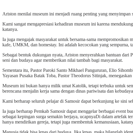
Ariston menilai museum ini menjadi ruang penting yang menyimpan s
Kami sangat mengapresiasi kehadiran museum ini karena mendukung pa
katanya.
Ia juga mengajak masyarakat untuk bersama-sama mempromosikan muse
kafe, UMKM, dan homestay. Ini adalah kecocokan yang sempurna, 
Sebagai bentuk dukungan nyata, Ariston menyerahkan bantuan dari 
seni dan budaya agar memberikan nilai tambah bagi masyarakat.
Sementara itu, Pastor Paroki Santo Mikhael Pangururan, Elio Sihom
Yayasan Pusaka Batak Toba, Pastor Theodorus Sitinjak, menegaska
Museum ini bukan hanya milik umat Katolik, tetapi terbuka untuk sem
berencana menjalin kerja sama dengan dinas pariwisata dan kebudayaa
Kami berharap seluruh pelajar di Samosir dapat berkunjung ke sini s
Ia juga berharap Pemkab Samosir dapat menggelar berbagai event 
sebagai kepingan surga semakin berjaya, ucapnyaDi dalam artefak te
hanya mendirikan gereja, tetapi juga membentuk kemanusiaan, katany
Manusia tidak bisa lepas dari budaya. Jika lepas, maka hilanglah id