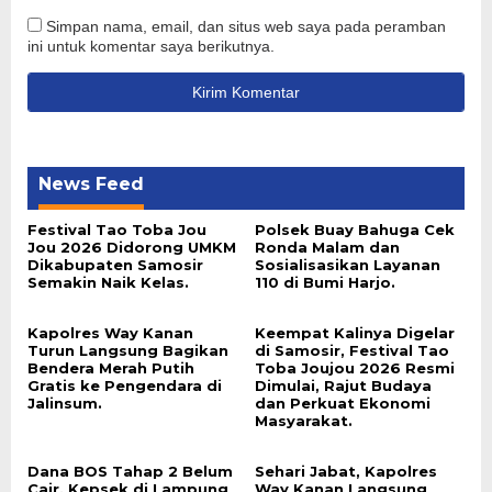
Simpan nama, email, dan situs web saya pada peramban
ini untuk komentar saya berikutnya.
News Feed
Festival Tao Toba Jou
Polsek Buay Bahuga Cek
Jou 2026 Didorong UMKM
Ronda Malam dan
Dikabupaten Samosir
Sosialisasikan Layanan
Semakin Naik Kelas.
110 di Bumi Harjo.
Kapolres Way Kanan
Keempat Kalinya Digelar
Turun Langsung Bagikan
di Samosir, Festival Tao
Bendera Merah Putih
Toba Joujou 2026 Resmi
Gratis ke Pengendara di
Dimulai, Rajut Budaya
Jalinsum.
dan Perkuat Ekonomi
Masyarakat.
Dana BOS Tahap 2 Belum
Sehari Jabat, Kapolres
Cair, Kepsek di Lampung
Way Kanan Langsung