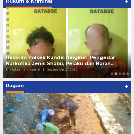
Hukum & Kriminal
+
Reskrim Polsek Kandis Ringkus Pengedar
Narkotika Jenis Shabu, Pelaku dan Baran…
Di Hukum & Kriminal
|
September 27, 2025
Ragam
+