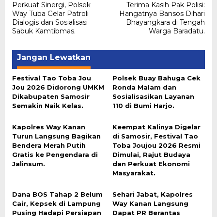
Perkuat Sinergi, Polsek
Terima Kasih Pak Polisi:
pos
Way Tuba Gelar Patroli
Hangatnya Bansos Dihari
Dialogis dan Sosialisasi
Bhayangkara di Tengah
Sabuk Kamtibmas.
Warga Baradatu.
Jangan Lewatkan
Festival Tao Toba Jou
Polsek Buay Bahuga Cek
Jou 2026 Didorong UMKM
Ronda Malam dan
Dikabupaten Samosir
Sosialisasikan Layanan
Semakin Naik Kelas.
110 di Bumi Harjo.
Kapolres Way Kanan
Keempat Kalinya Digelar
Turun Langsung Bagikan
di Samosir, Festival Tao
Bendera Merah Putih
Toba Joujou 2026 Resmi
Gratis ke Pengendara di
Dimulai, Rajut Budaya
Jalinsum.
dan Perkuat Ekonomi
Masyarakat.
Dana BOS Tahap 2 Belum
Sehari Jabat, Kapolres
Cair, Kepsek di Lampung
Way Kanan Langsung
Pusing Hadapi Persiapan
Dapat PR Berantas