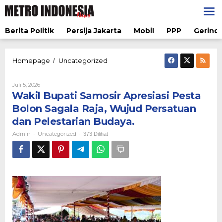
Lewati
ke
konten
Berita Politik
Persija Jakarta
Mobil
PPP
Gerindr
Wakil
Homepage
Uncategorized
/
Bupati
Samosir
Oleh
Juli 5, 2026
Apresiasi
Admin
Wakil Bupati Samosir Apresiasi Pesta
Pesta
Bolon
Bolon Sagala Raja, Wujud Persatuan
Sagala
dan Pelestarian Budaya.
Raja,
Wujud
Admin
Uncategorized
-
-
373 Dilihat
Persatuan
dan
Pelestarian
Budaya.