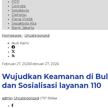
PPP
Gerindra
Sepakbola
Daihatsu
Partai Politik
Sepakbola Kita
Banjir Jakarta
Wujudkan
Homepage
Uncategorized
/
Keamanan
di
Ikuti Kami
Bulan
Ramadhan,
Polsek
Buay
Bahuga
oleh
Februari 27, 2026
Februari 27, 2026
Pam
admin
Salat
Tarawih
Wujudkan Keamanan di Bul
dan
Sosialisasi
dan Sosialisasi layanan 110
layanan
110
admin
Uncategorized
-
-
1797 Dilihat