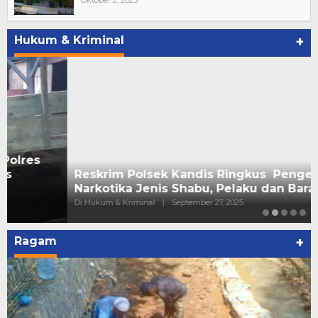
Hukum & Kriminal
+
Reskrim Polsek Kandis Ringkus Pengedar
Narkotika Jenis Shabu, Pelaku dan Baran…
Di Hukum & Kriminal
|
September 27, 2025
Ragam
+