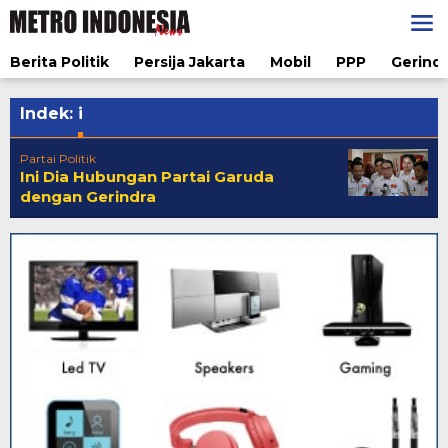
Lewati
ke
konten
Berita Politik
Persija Jakarta
Mobil
PPP
Gerindr
Indek:
i
Partai Politik
Ini Dia Hubungan Partai Garuda
dengan Gerindra