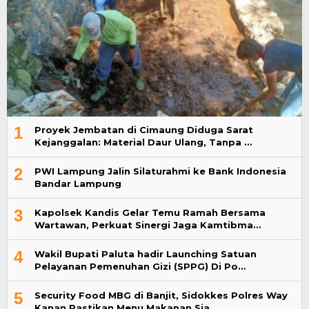
1
Proyek Jembatan di Cimaung Diduga Sarat
Kejanggalan: Material Daur Ulang, Tanpa …
2
PWI Lampung Jalin Silaturahmi ke Bank Indonesia
Bandar Lampung
3
Kapolsek Kandis Gelar Temu Ramah Bersama
Wartawan, Perkuat Sinergi Jaga Kamtibma…
4
Wakil Bupati Paluta hadir Launching Satuan
Pelayanan Pemenuhan Gizi (SPPG) Di Po…
5
Security Food MBG di Banjit, Sidokkes Polres Way
Kanan Pastikan Menu Makanan Sia…