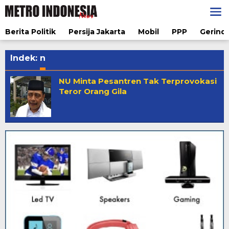
Lewati
ke
konten
Berita Politik
Persija Jakarta
Mobil
PPP
Gerindr
Indek:
n
NU Minta Pesantren Tak Terprovokasi
Teror Orang Gila