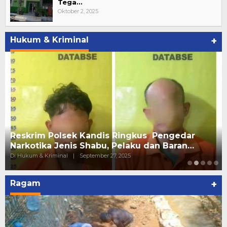
Tega…
Oktober 2, 2025
Hukum & Kriminal
+
Reskrim Polsek Kandis Ringkus Pengedar
Narkotika Jenis Shabu, Pelaku dan Baran…
Di Hukum & Kriminal
|
September 27, 2025
Ragam
+