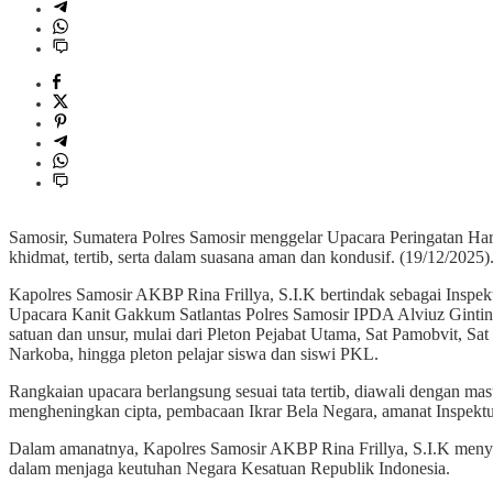
Samosir, Sumatera Polres Samosir menggelar Upacara Peringatan Ha
khidmat, tertib, serta dalam suasana aman dan kondusif. (19/12/2025)
Kapolres Samosir AKBP Rina Frillya, S.I.K bertindak sebagai Inspe
Upacara Kanit Gakkum Satlantas Polres Samosir IPDA Alviuz Ginting
satuan dan unsur, mulai dari Pleton Pejabat Utama, Sat Pamobvit, Sa
Narkoba, hingga pleton pelajar siswa dan siswi PKL.
Rangkaian upacara berlangsung sesuai tata tertib, diawali dengan
mengheningkan cipta, pembacaan Ikrar Bela Negara, amanat Inspektu
Dalam amanatnya, Kapolres Samosir AKBP Rina Frillya, S.I.K men
dalam menjaga keutuhan Negara Kesatuan Republik Indonesia.