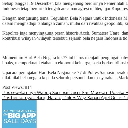
Setiap tanggal 19 Desember, kita mengenang berdirinya Pemerintah 
Indonesia tetap berdiri di tengah ancaman agresi militer, ujar Kapolres
Dengan mengusung tema, Teguhkan Bela Negara untuk Indonesia Maju
dalam menghadapi tantangan zaman, mulai dari rivalitas geopolitik, kr
Kapolres juga menyinggung peran historis Aceh, Sumatera Utara, dan 
kontribusi wilayah-wilayah tersebut, sejarah bela negara Indonesia ti
Momentum Hari Bela Negara ke-77 ini harus menjadi pengingat bahwa 
hoaks, memperkuat ketahanan ekonomi keluarga, serta berkontribusi
Upacara peringatan Hari Bela Negara ke-77 di Polres Samosir berak
nilai-nilai bela negara kepada seluruh personel dan masyarakat. -Marl
Post Views:
814
Navigasi
Pos sebelumnya
Wabup Samosir Resmikan Museum Pusaka Bat
Pos berikutnya
Jelang Nataru, Polres Way Kanan Apel Gelar Pas
pos