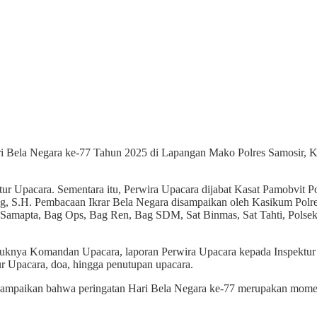
ri Bela Negara ke-77 Tahun 2025 di Lapangan Mako Polres Samosir, Ke
.
ktur Upacara. Sementara itu, Perwira Upacara dijabat Kasat Pamobvi
, S.H. Pembacaan Ikrar Bela Negara disampaikan oleh Kasikum Polres
t Samapta, Bag Ops, Bag Ren, Bag SDM, Sat Binmas, Sat Tahti, Polsek j
 masuknya Komandan Upacara, laporan Perwira Upacara kepada Inspek
r Upacara, doa, hingga penutupan upacara.
yampaikan bahwa peringatan Hari Bela Negara ke-77 merupakan mom