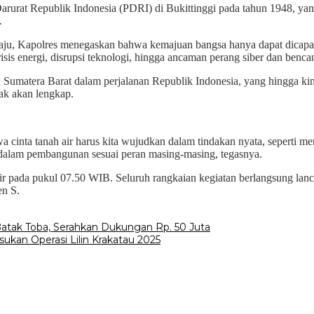
Darurat Republik Indonesia (PDRI) di Bukittinggi pada tahun 1948, 
.
, Kapolres menegaskan bahwa kemajuan bangsa hanya dapat dicapai me
isis energi, disrupsi teknologi, hingga ancaman perang siber dan benca
Sumatera Barat dalam perjalanan Republik Indonesia, yang hingga kini
dak akan lengkap.
cinta tanah air harus kita wujudkan dalam tindakan nyata, seperti me
 dalam pembangunan sesuai peran masing-masing, tegasnya.
hir pada pukul 07.50 WIB. Seluruh rangkaian kegiatan berlangsung l
en S.
ak Toba, Serahkan Dukungan Rp. 50 Juta
ukan Operasi Lilin Krakatau 2025