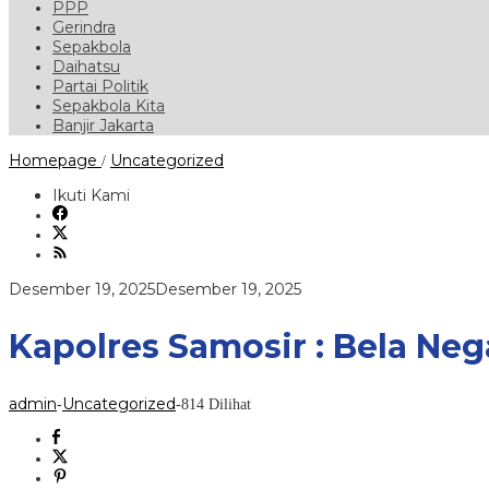
PPP
Gerindra
Sepakbola
Daihatsu
Partai Politik
Sepakbola Kita
Banjir Jakarta
Kapolres
Homepage
Uncategorized
/
Samosir
:
Ikuti Kami
Bela
Negara
Harus
Diwujudkan
dalam
oleh
Desember 19, 2025
Desember 19, 2025
Tindakan
admin
Nyata
Kapolres Samosir : Bela Ne
admin
Uncategorized
-
-
814 Dilihat