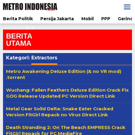
Lewati
Kyouran Reijou Nia Liston: Byoujaku
ke
Reijou ni Tensei shita Kamigoroshi no
konten
u 2026 Sukses,
Bujin no Karei Naru Musouroku 2026
Berita Politik
Persija Jakarta
Mobil
PPP
Gerindr
6 Miliar.
1080p YIFY Torr𝐞nt
«
»
BERITA
UTAMA
Kategori:
Extractors
Metro Awakening Deluxe Edition (& no VR mod)
.torrent
Wuchang: Fallen Feathers Deluxe Edition Crack Fix
GOG Release Updated PC Version Direct Link
Metal Gear Solid Delta: Snake Eater Cracked
Version FitGirl Repack no Virus Direct Link
Death Stranding 2: On The Beach EMPRESS Crack
FitGirl Repack for PC MediaFire