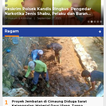
Reskrim Polsek Kandis Ringkus Pengedar
Narkotika Jenis Shabu, Pelaku dan Baran…
Di Hukum & Kriminal
|
September 27, 2025
Ragam
+
1
Proyek Jembatan di Cimaung Diduga Sarat
Kejanggalan: Material Daur Ulang, Tanpa …